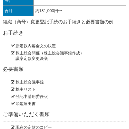
等）
合計
約131,000円〜
組織（商号）変更登記手続のお手続きと必要書類の例
お手続き
新定款内容全文の決定
株主総会開催（株主総会議事録作成）
議案定款変更決議
必要書類
株主総会議事録
株主リスト
登記申請用委任状
印鑑届出書
ご準備いただく書類
現在の定款のコピー