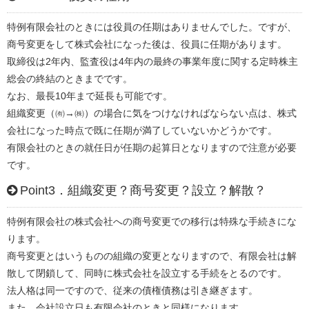
特例有限会社のときには役員の任期はありませんでした。ですが、
商号変更をして株式会社になった後は、役員に任期があります。
取締役は2年内、監査役は4年内の最終の事業年度に関する定時株主
総会の終結のときまでです。
なお、最長10年まで延長も可能です。
組織変更（㈲→㈱）の場合に気をつけなければならない点は、株式
会社になった時点で既に任期が満了していないかどうかです。
有限会社のときの就任日が任期の起算日となりますので注意が必要
です。
Point3．組織変更？商号変更？設立？解散？
特例有限会社の株式会社への商号変更での移行は特殊な手続きにな
ります。
商号変更とはいうものの組織の変更となりますので、有限会社は解
散して閉鎖して、同時に株式会社を設立する手続をとるのです。
法人格は同一ですので、従来の債権債務は引き継ぎます。
また、会社設立日も有限会社のときと同様になります。