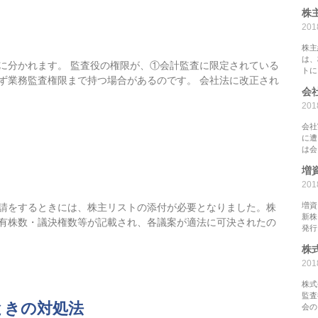
株
20
株主
は、
に分かれます。 監査役の権限が、①会計監査に限定されている
トに
ず業務監査権限まで持つ場合があるのです。 会社法に改正され
会
20
会社
に遭
は会
増
20
増資
請をするときには、株主リストの添付が必要となりました。株
新株
有株数・議決権数等が記載され、各議案が適法に可決されたの
発行
株
20
株式
監査
ときの対処法
会の