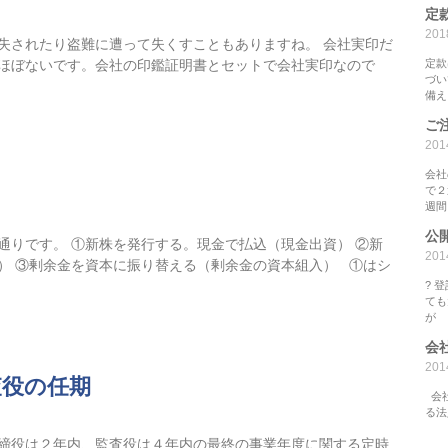
定
20
失されたり盗難に遭って失くすこともありますね。 会社実印だ
ほぼないです。会社の印鑑証明書とセットで会社実印なので
定款
づい
備え
ご
20
会社
で２
週間
公
通りです。 ①新株を発行する。現金で払込（現金出資） ②新
20
） ③剰余金を資本に振り替える（剰余金の資本組入） ①はシ
? 
ても
が
会
20
査役の任期
会社
る法
締役は２年内、監査役は４年内の最終の事業年度に関する定時