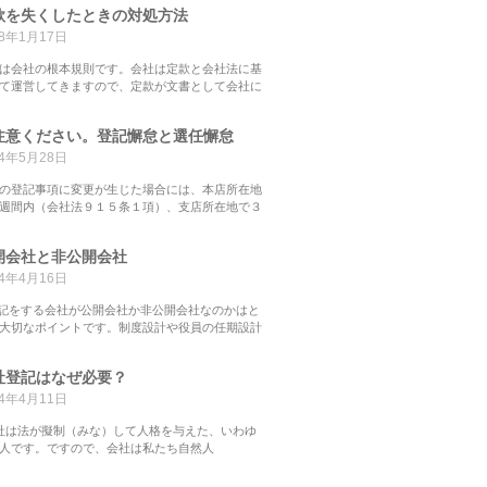
款を失くしたときの対処方法
18年1月17日
は会社の根本規則です。会社は定款と会社法に基
て運営してきますので、定款が文書として会社に
注意ください。登記懈怠と選任懈怠
14年5月28日
の登記事項に変更が生じた場合には、本店所在地
週間内（会社法９１５条１項）、支店所在地で３
開会社と非公開会社
14年4月16日
登記をする会社が公開会社か非公開会社なのかはと
大切なポイントです。制度設計や役員の任期設計
社登記はなぜ必要？
14年4月11日
は法が擬制（みな）して人格を与えた、いわゆ
人です。ですので、会社は私たち自然人