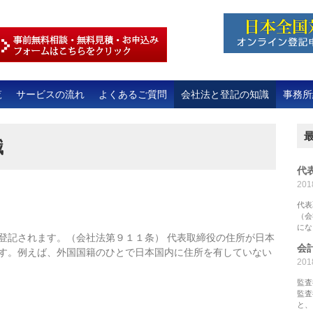
覧
サービスの流れ
よくあるご質問
会社法と登記の知識
事務所
識
代
20
代表
（会
にな
登記されます。（会社法第９１１条） 代表取締役の住所が日本
会
す。例えば、外国国籍のひとで日本国内に住所を有していない
20
監査
監査
と、