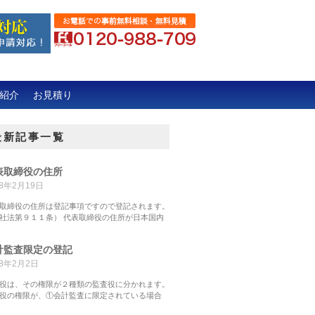
紹介
お見積り
最新記事一覧
表取締役の住所
18年2月19日
取締役の住所は登記事項ですので登記されます。
社法第９１１条） 代表取締役の住所が日本国内
計監査限定の登記
18年2月2日
役は、その権限が２種類の監査役に分かれます。
役の権限が、①会計監査に限定されている場合