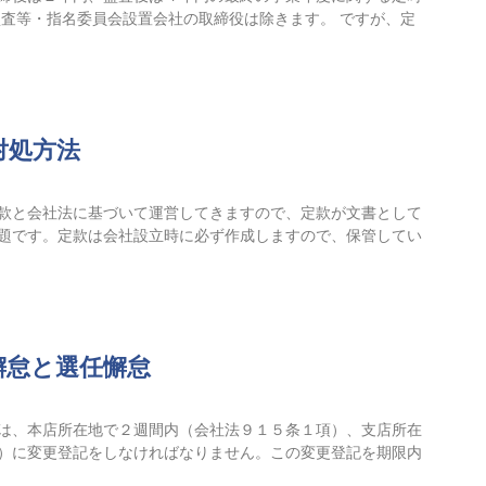
監査等・指名委員会設置会社の取締役は除きます。 ですが、定
対処方法
款と会社法に基づいて運営してきますので、定款が文書として
題です。定款は会社設立時に必ず作成しますので、保管してい
懈怠と選任懈怠
は、本店所在地で２週間内（会社法９１５条１項）、支店所在
）に変更登記をしなければなりません。この変更登記を期限内