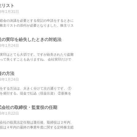
主リスト
18年1月31日
総会の決議を必要とする登記の申請をするときに
株主リストの添付が必要となりました。株主リス
社の実印を紛失したときの対処法
18年1月24日
実印はとても大切です。ですが紛失されたり盗難
って失くすこともありますね。 会社実印だけで
資の方法
18年1月24日
をする方法は、大きく分けて次の通りです。 ①
を発行する。現金で払込（現金出資） ②新株を
式会社の取締役・監査役の任期
18年1月22日
会社の役員法定任期は選任後、取締役は２年内、
役は４年内の最終の事業年度に関する定時株主総